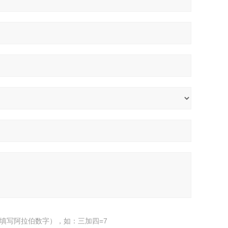
填写阿拉伯数字），如：三加四=7