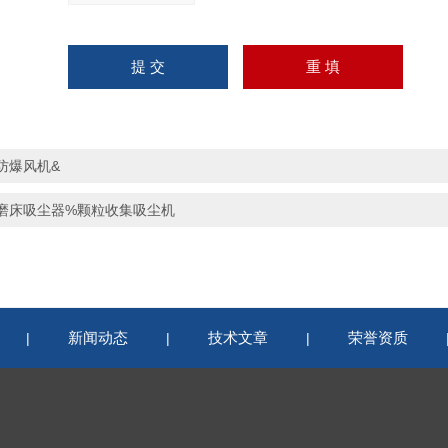
防爆风机&
磨床吸尘器%颗粒收集吸尘机
新闻动态
技术文章
荣誉资质
|
|
|