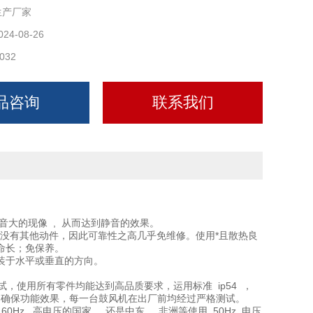
生产厂家
024-08-26
032
品咨询
联系我们
噪音大的现像 , 从而达到静音的效果。
机没有其他动件，因此可靠性之高几乎免维修。使用*且散热良
命长；免保养。
安装于水平或垂直的方向。
试，使用所有零件均能达到高品质要求，运用标准 ip54 ，
为确保功能效果，每一台鼓风机在出厂前均经过严格测试。
60Hz, 高电压的国家 , 还是中东 , 非洲等使用 50Hz 电压