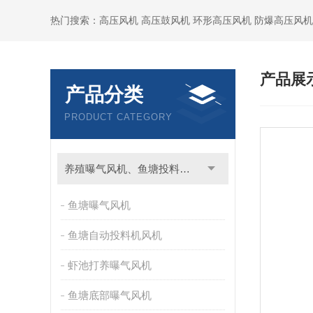
热门搜索：高压风机 高压鼓风机 环形高压风机 防爆高压风机
产品展
产品分类
PRODUCT CATEGORY
养殖曝气风机、鱼塘投料用风机
鱼塘曝气风机
鱼塘自动投料机风机
虾池打养曝气风机
鱼塘底部曝气风机