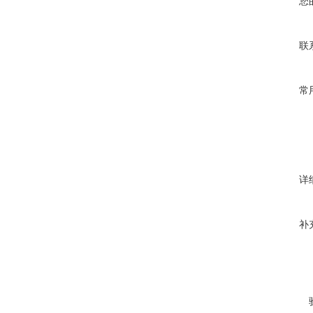
您
联
常
详
补