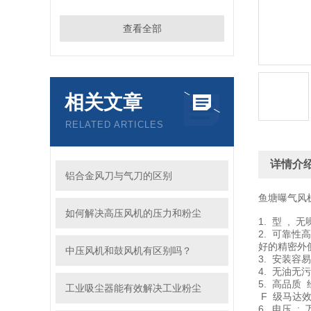
查看全部
相关文章
RELATED ARTICLES
详情介
铝合金风刀与气刀的区别
鱼塘曝气风
如何解决高压风机的压力和粉尘
1. 型 ,
2. 可靠
好的精密外
中压风机和鼓风机有区别吗？
3. 安装
4. 无油
5. 高品
工业吸尘器能有效解决工业粉尘
F 级马达
6. 电压 