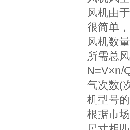
风机由于
很简单，
风机数量
所需总风
N=V×n
气次数(次
机型号的
根据市场
尺寸相匹