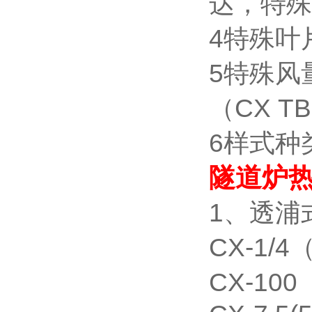
达，特殊
4特殊叶
5特殊风
（CX T
6样式种
隧道炉
1、透浦
CX-1/4
CX-100