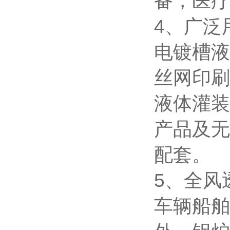
备，医疗
4、广泛
电镀槽液
丝网印刷
液体灌装
产品及无
配套。
5、全风
车辆船舶