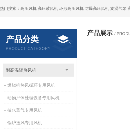
热门搜索：高压风机 高压鼓风机 环形高压风机 防爆高压风机 旋涡气泵
产品展示
/ PROD
产品分类
PRODUCT CATEGORY
耐高温隔热风机
燃烧机热风循环专用风机
动物尸体处理设备专用风机
抽水蒸气专用风机
锅炉送风专用风机