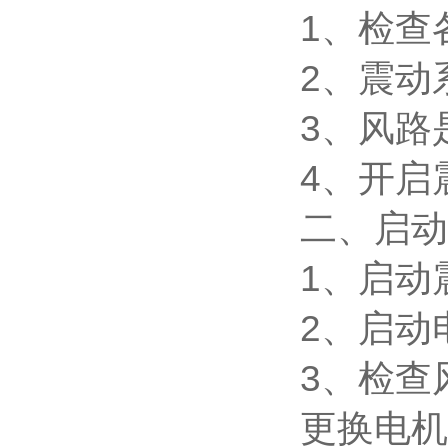
1、检查
2、震动
3、风路
4、开启
二、启动
1、启动
2、启动
3、检查
更换电机