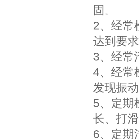
固。
2、经常
达到要求
3、经常
4、经常
发现振动
5、定期
长、打滑
6、定期