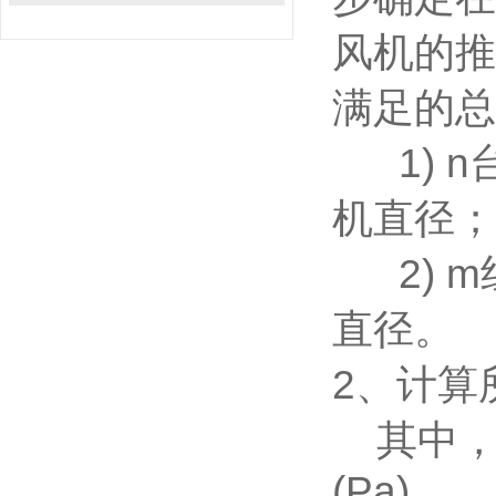
风机的推
满足的总
1) n
机直径；
2) m
直径。
2、计算
其中，A
(Pa)