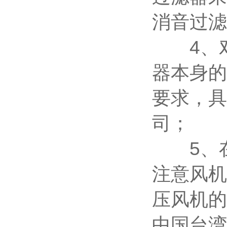
消音过
4、对
器本身的
要求，具
司；
5、在
注意风机
压风机的
中国台