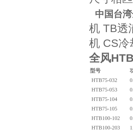
中国台湾
机 TB
机 CS
全风HT
型号
HTB75-032
0.
HTB75-053
0.
HTB75-104
0.
HTB75-105
0.
HTB100-102
0.
HTB100-203
1.