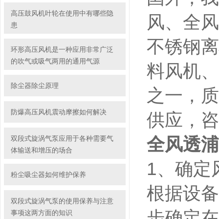
高压鼓风机叶轮在使用中有哪些隐
风、全风
患
不锈钢离
环形高压风机是一种应用非常广泛
的吹气或吸气两用的通用气源
料风机、
除尘器除尘原理
之一，质
防爆高压风机震动摩擦如何解决
供应，咨
双段式旋涡气泵应用于各种需要气
全风透浦
体输送和增压的场合
1、确定
粉尘吸尘器如何维护保养
根据设备
双段式旋涡气泵的使用保养与注意
步确定在
事项这两方面的知识