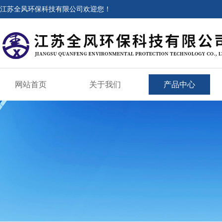
江苏全风环保科技有限公司欢迎您！
网站首页
关于我们
产品中心