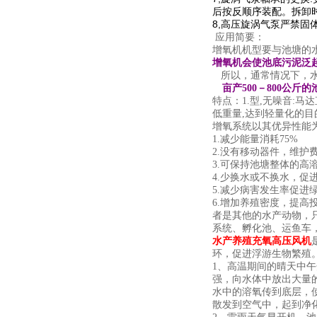
后按反顺序装配。拆卸时
8,高压旋涡气泵严禁固
应用简要：
增氧机机型要与池塘的
增氧机会使池底污泥
所以，通常情况下，水
亩产500－800公
特点：1.型,无噪音:
低重量,达到轻量化的目
增氧系统以其优异性能
1.减少能量消耗75%
2.没有移动器件，维护
3.可保持池塘整体的高
4.少换水或不换水，促
5.减少病害发生率促进
6.增加养殖密度，提
者是其他的水产动物，
系统、孵化池、运鱼车
水产养殖充氧高压风机
环，促进浮游生物繁殖
1、高温期间的晴天中
强，向水体中放出大量
水中的溶氧传到底层，
散发到空气中，起到净