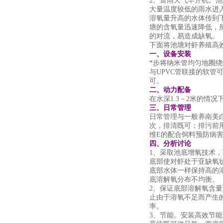
2、雷雨天气早开机。
大量温度较低的雨水进
溶氧量升高的水体传到
塘的含氧量迅速降低，
的对流，易造成缺氧。
下面将池塘对虾养殖高
一、设备安装
*步将纳米管均匀地圈绕
与UPVC管联接的软管
可。
二、动力配备
在水深1.3－2米的情况
三、日常管理
日常管理与一般养南美
次，排清既可；排污前
维E的配合饲料预防病害
四、分析讨论
1、采取池底增氧技术
底部使对虾处于亚缺氧
底部水体一样保持高的
底溶解氧分布不均衡。
2、保证底部溶解氧含
止由于溶氧不足而产生
率。
3、节能。安装高效节