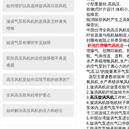
小型重量轻,高风压。
如何维护以及选择旋涡高压鼓风机
前侧式叶片设计,体积小
低噪音;
能消除切风时产生之高
漩涡气泵和风机的选择及怎样避免
噪音比;
维修
中国台湾全风高压风机
叶轮直接与电机轴相连,
封圈有效阻止外界异物进
旋涡气泵有哪些常见故障
虾池打养曝气风机
是一
理爆气、丝网印刷机、
瓶、气体传送、送料、
双段高压风机的这些故障都不再是
水产养殖增氧风机,水产
难题
的空气受到了离心力的
气流,以*的能量离开气
选型主要参数依据有:
高压风机是如何实现节能的效果的?
氧风机,水产养殖供氧
1,漩涡风机应放置在较
2,漩涡风机叶轮旋转方
全风高压鼓风机维护要点
3,
高压旋涡风机
工作时,
4,漩涡风机除电机转
泵体内,这类气泵平时不
如何解决高压风机的压力和粉尘
于三班连续工作的气泵
5,中国台湾旋涡气泵进
6,旋涡气泵进出气口外
7,旋涡气泵轴承的更换