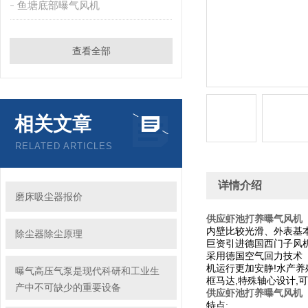
鱼塘底部曝气风机
查看全部
相关文章
RELATED ARTICLES
详情介绍
磨床吸尘器报价
供应虾池打养曝气风机
内壁比较光滑、外表基本
除尘器除尘原理
巨资引进德国西门子风机
采用德国空气回力技术【
机运行更加安静!水产养
曝气高压气泵是现代科研和工业生
框马达,特殊轴心设计,
产中不可缺少的重要设备
供应虾池打养曝气风机
特点: