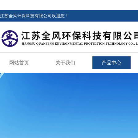
江苏全风环保科技有限公司欢迎您！
网站首页
关于我们
产品中心