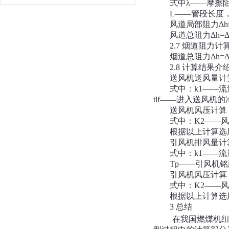
式中λ——摩擦阻力
L——管段长度，m；
风道局部阻力Δhf=
风道总阻力Δh=Δhf
2.7 烟道阻力计
烟道总阻力Δh=Δhf+△
2.8 计算结果介
送风机送风量计算：Vff=k
式中：k1——流量
tlf——进入送风机
送风机风压计算：Hff=k
式中：K2——风压
根据以上计算选用G4-7
引风机排风量计算：Vif=k
式中：k1——流量
Tp——引风机铭牌
引风机风压计算：Hif=k
式中：K2——风压
根据以上计算选用Y4-7
3 总结
在我国燃煤机