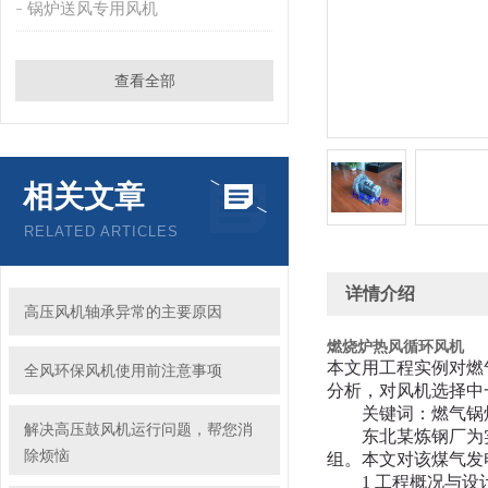
锅炉送风专用风机
查看全部
相关文章
RELATED ARTICLES
详情介绍
高压风机轴承异常的主要原因
燃烧炉热风循环风机
本文用工程实例对燃
全风环保风机使用前注意事项
分析，对风机选择中
关键词：燃气锅炉 
解决高压鼓风机运行问题，帮您消
东北某炼钢厂为实
除烦恼
组。本文对该煤气发
1 工程概况与设