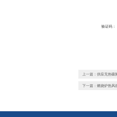
验证码：
上一篇：
供应无热吸
下一篇：
燃烧炉热风