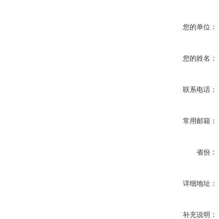
您的单位：
您的姓名：
联系电话：
常用邮箱：
省份：
详细地址：
补充说明：