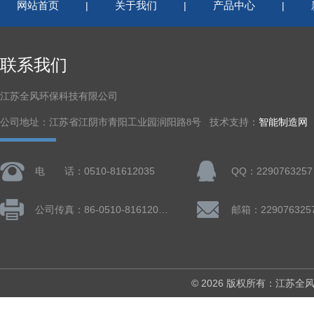
网站首页
关于我们
产品中心
|
|
|
联系我们
江苏全风环保科技有限公司
公司地址：江苏省江阴市青阳工业园润阳路8号 技术支持：
智能制造网
电 话：0510-81612035
QQ：2290763257
公司传真：86-0510-81612019
邮箱：229076325
© 2026 版权所有：江苏