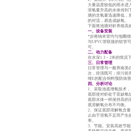
大量温度较低的雨水进
溶氧量升高的水体传到
塘的含氧量迅速降低，
的对流，易造成缺氧。
下面将池塘对虾养殖高
一、设备安装
*步将纳米管均匀地圈绕
与UPVC管联接的软管
可。
二、动力配备
在水深1.3－2米的情况
三、日常管理
日常管理与一般养南美
次，排清既可；排污前
维E的配合饲料预防病害
四、分析讨论
1、采取池底增氧技术
底部使对虾处于亚缺氧
底部水体一样保持高的
底溶解氧分布不均衡。
2、保证底部溶解氧含
止由于溶氧不足而产生
率。
3、节能。安装高效节