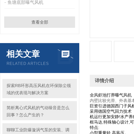
鱼塘底部曝气风机
查看全部
相关文章
RELATED ARTICLES
详情介绍
探索RB环形高压风机在环保除尘领
域的优表现与解决方案
全风虾池打养曝气风机
内壁比较光滑、外表基本
巨资引进德国西门子风机
简析离心式风机的气动噪音是怎么
采用德国空气回力技术【
回事？怎么产生的？
机运行更加安静!水产养
框马达,特殊轴心设计,
特点:
聊聊工业防爆漩涡气泵的安装、调
小型重量轻,高风压。