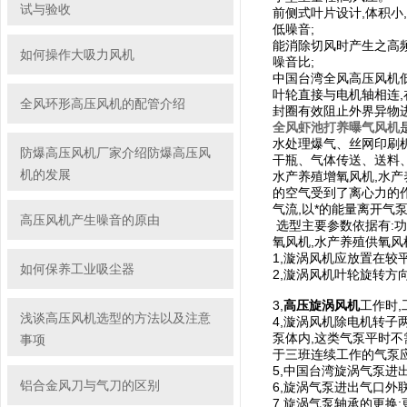
试与验收
前侧式叶片设计,体积小
低噪音;
能消除切风时产生之高
如何操作大吸力风机
噪音比;
中国台湾全风高压风机
叶轮直接与电机轴相连,
全风环形高压风机的配管介绍
封圈有效阻止外界异物进
全风虾池打养曝气风机
水处理爆气、丝网印刷
防爆高压风机厂家介绍防爆高压风
干瓶、气体传送、送料
机的发展
水产养殖增氧风机,水产
的空气受到了离心力的
气流,以*的能量离开气
高压风机产生噪音的原由
选型主要参数依据有:
氧风机,水产养殖供氧
1,漩涡风机应放置在较
如何保养工业吸尘器
2,漩涡风机叶轮旋转方
3,
高压旋涡风机
工作时,
浅谈高压风机选型的方法以及注意
4,漩涡风机除电机转
泵体内,这类气泵平时不
事项
于三班连续工作的气泵
5,中国台湾旋涡气泵进
铝合金风刀与气刀的区别
6,旋涡气泵进出气口外
7,旋涡气泵轴承的更换