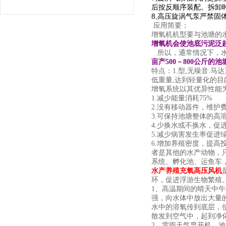
后按反顺序装配。拆卸时
8,高压旋涡气泵严禁固
应用简要：
增氧机机型要与池塘的
增氧机会使池底污泥
所以，通常情况下，水
亩产500－800公斤
特点：1.型,无噪音:
低重量,达到轻量化的目
增氧系统以其优异性能
1.减少能量消耗75%
2.没有移动器件，维护
3.可保持池塘整体的高
4.少换水或不换水，促
5.减少病害发生率促进
6.增加养殖密度，提
者是其他的水产动物，
系统、孵化池、运鱼车
水产养殖充氧高压风机
环，促进浮游生物繁殖
1、高温期间的晴天中
强，向水体中放出大量
水中的溶氧传到底层，
散发到空气中，起到净
2、雷雨天气早开机。