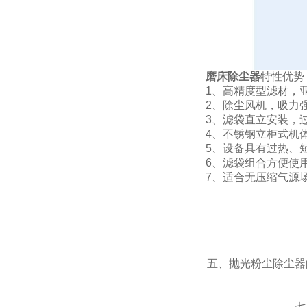
磨床除尘器
特性优势
1、高精度型滤材，
2、除尘风机，吸力
3、滤袋直立安装，
4、不锈钢立柜式机
5、设备具有过热、
6、滤袋组合方便使
7、适合无压缩气源
五、抛光粉尘除尘器
七