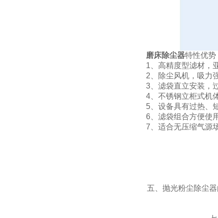
磨床除尘器
特性优势
1、高精度型滤材，
2、除尘风机，吸力
3、滤袋直立安装，
4、不锈钢立柜式机
5、设备具有过热、
6、滤袋组合方便使
7、适合无压缩气源
五、抛光粉尘除尘器