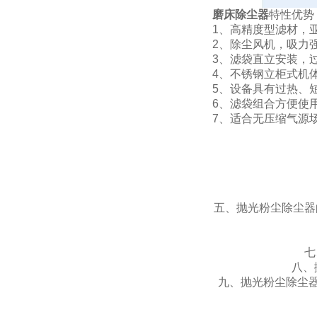
磨床除尘器
特性优势
1、高精度型滤材，
2、除尘风机，吸力
3、滤袋直立安装，
4、不锈钢立柜式机
5、设备具有过热、
6、滤袋组合方便使
7、适合无压缩气源
五、抛光粉尘除尘器
七
八、
九、抛光粉尘除尘