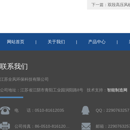
下一篇：
双段高压风
网站首页
关于我们
产品中心
|
|
|
联系我们
江苏全风环保科技有限公司
公司地址：江苏省江阴市青阳工业园润阳路8号 技术支持：
智能制造网
电 话：0510-81612035
QQ：2290763257
公司传真：86-0510-81612019
邮箱：229076325