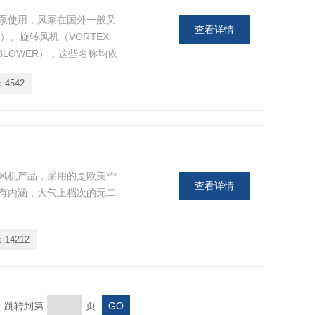
泵使用，风泵在国外一般又
查看详情
ER）、旋转风机（VORTEX
L BLOWER），这些名称均依
转轴结合并以3600RPM
：
4542
成介于前盖与机座间外环叶
机产品，采用的是欧美***
查看详情
有内涵，大气上档次的无二
：
14212
页 跳转到第
页