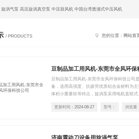
 旋涡气泵 高压旋涡真空泵 中压鼓风机 中国台湾透浦式中压风机
示
您的位置：
网站首
/ PRODUCTS
豆制品加工用风机-东莞市全风环保
豆制品加工用风机-东莞市全风环保科技公司
备，选用高强度、抗疲劳优质铝合金材料为主
体积小重量轻等特点，旋涡泵采用电机直联式
于其结构简单，传动形式直接，所以还具有噪
更新时间：
2024-08-27
型号：
浏览量
维修方便等优点，而且送出的气源无水、无油
生设备不能比拟的。
济南震动刀设备用旋涡气泵