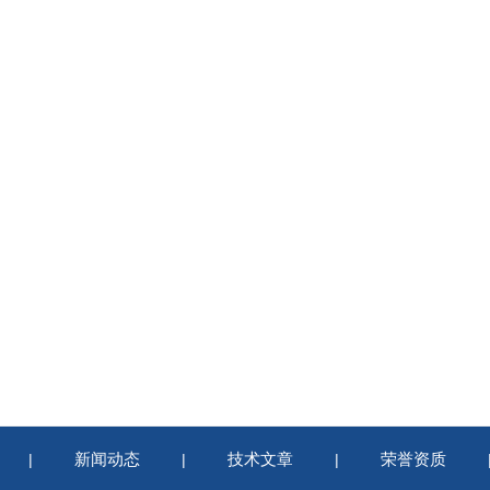
新闻动态
技术文章
荣誉资质
|
|
|