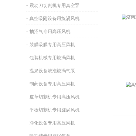
震动刀切割机专用真空泵
真空吸附设备用旋涡风机
抽沼气专用高压风机
鼓膜吸膜专用高压风机
包装机械专用旋涡风机
温泉设备鼓泡旋涡气泵
制药设备专用高压风机
皮革切割机专用高压风机
平板切割机专用旋涡风机
净化设备专用高压风机
吸羽绒专用旋涡气泵