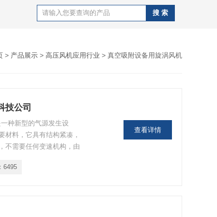
页
>
产品展示
>
高压风机应用行业
> 真空吸附设备用旋涡风机
科技公司
是一种新型的气源发生设
查看详情
要材料，它具有结构紧凑，
，不需要任何变速机构，由
音低、耗能省、性能稳定，
：
6495
、温升低，这是其他气源发