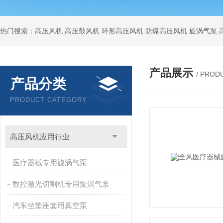
热门搜索：高压风机 高压鼓风机 环形高压风机 防爆高压风机 旋涡气泵
产品展示
/ PROD
产品分类
PRODUCT CATEGORY
高压风机应用行业
医疗器械专用旋涡气泵
数控激光切割机专用旋涡气泵
汽车坐垫座套用真空泵