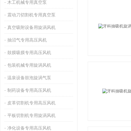
木工机械专用真空泵
震动刀切割机专用真空泵
真空吸附设备用旋涡风机
抽沼气专用高压风机
鼓膜吸膜专用高压风机
包装机械专用旋涡风机
温泉设备鼓泡旋涡气泵
制药设备专用高压风机
皮革切割机专用高压风机
平板切割机专用旋涡风机
净化设备专用高压风机