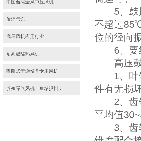
中国台湾全风中压风机
5、鼓风
旋涡气泵
不超过85
位的径向振
高压风机应用行业
6、要经
耐高温隔热风机
高压鼓风
吸附式干燥设备专用风机
1、叶轮
件有无损
养殖曝气风机、鱼塘投料用风机
2、齿轮
平均值30
3、齿轮
锥度配合接