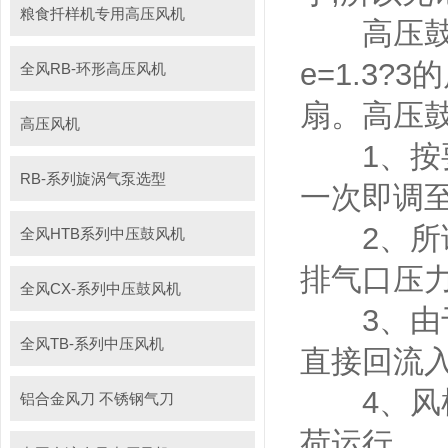
粮食扦样机专用高压风机
高压鼓风机
e=1.3
全风RB-环形高压风机
扇。高压
高压风机
1、按要
RB-系列旋涡气泵选型
一次即调至
2、所谓
全风HTB系列中压鼓风机
排气口压
全风CX-系列中压鼓风机
3、由于
全风TB-系列中压风机
直接回流
4、风机
铝合金风刀 不锈钢气刀
荷运行。