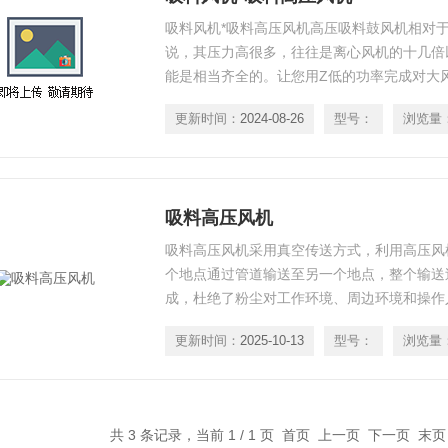
吸料风机*吸料高压风机高压吸料鼓风机相对
说，其压力高很多，往往是离心风机的十几倍
能是相当齐全的。让您用Z低的功率完成对大
我们以-的技术-高质量风机-层层工序都严格
更新时间：
2024-08-26
型号：
浏览量
转测试-让您的工作变得省心 出色的电脑动平
叶轮即使4000转时也能运转自如；
吸料高压风机
吸料高压风机采用真空传送方式，利用高压风
个地点通过管道输送至另一个地点，整个输送
成，杜绝了粉尘对工作环境、周边环境和操作
适用于制药、食品、化工、电池等行业。真空
更新时间：
2025-10-13
型号：
浏览量
况下,通过管路输送粉末,尘埃,色素,颗粒,药片,
安装简单,操作方便,输送过程无泄露,无粉尘飞
共 3 条记录，当前 1 / 1 页 首页 上一页 下一页 末