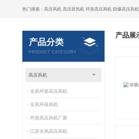
热门搜索：高压风机 高压鼓风机 环形高压风机 防爆高压风机
产品展
产品分类
PRODUCT CATEGORY
高压风机
全风环形高压风机
全风环保风机
环形高压风机厂家
江苏全风高压风机