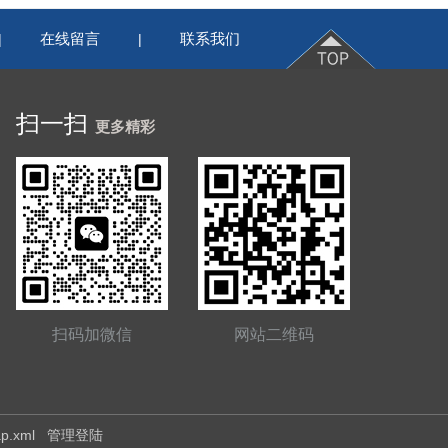
在线留言
联系我们
|
|
扫一扫
更多精彩
扫码加微信
网站二维码
ap.xml
管理登陆