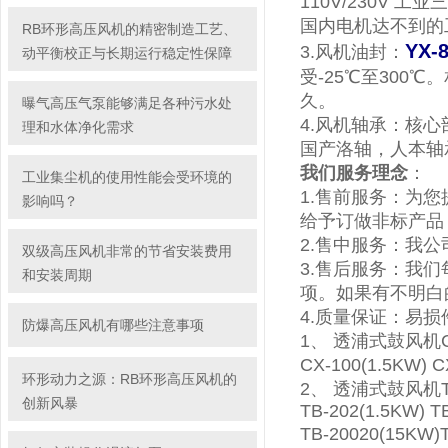
110V/230V 工
国内电机达不到的
RB环形高压风机的精密制造工艺、
YX
3.风机油封：
动平衡校正与长期运行稳定性保障
受-25℃至300
久。
曝气高压气泵能够满足各种污水处
4.风机轴承：
核心
理和水体净化需求
国产洛轴，人本轴
我们服务理念
：
工业集尘机的使用性能会受环境的
1.售前服务：为
影响吗？
给予订做非标产品
2.售中服务：我
双级高压风机非常的节省安装费用
3.售后服务：我
和安装周期
项。如果有不明白
4.质量保证：易
防爆高压风机有哪些注意事项
1、 透浦式鼓风机CX型
CX-100(1.5KW
环形动力之源：RB环形高压风机的
2、 透浦式鼓风机TB
创新风暴
TB-202(1.5KW) T
TB-20020(15K