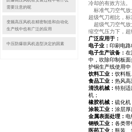
防爆高压风机在安装过程中有什么
冷却的有效方法。
需要注意的呢
标准气刀空气放大倍
超级气刀相比，标
变频高压风机在精密制造和自动化
超级气刀空气放大倍
生产线中也有广泛的应用
缩空气压力下，超
广泛应用于：
中压防爆鼓风机选型决定的因素
电子业：
印刷电路板
电子生产设备：
在
中，吹除印制板面
护铜生产线使用中
饮料工业：
饮料瓶
食品工业：
热风高
清洗机械：
特别适
机；
橡胶机械：
硫化机
涂装工业：
涂层厚
金属表面处理：
电
钢铁工业：
各类带
医药工业：
瓶装、