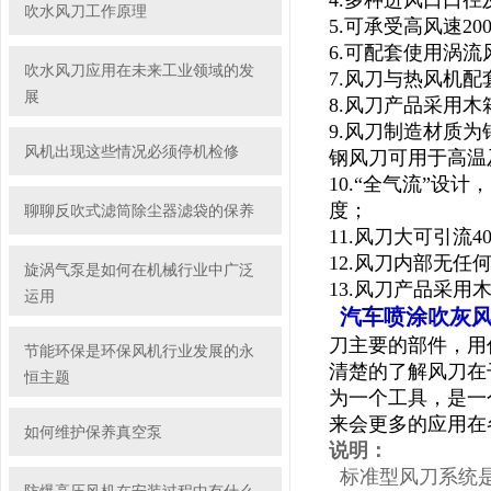
4.多种进风口口
吹水风刀工作原理
5.可承受高风速200
6.可配套使用涡
吹水风刀应用在未来工业领域的发
7.风刀与热风机
展
8.风刀产品采用
9.风刀制造材质
风机出现这些情况必须停机检修
钢风刀可用于高温
10.“全气流”
度；
聊聊反吹式滤筒除尘器滤袋的保养
11.风刀大可引流
12.风刀内部无
旋涡气泵是如何在机械行业中广泛
13.风刀产品采
运用
汽车喷涂吹灰
刀主要的部件，用
节能环保是环保风机行业发展的永
清楚的了解风刀在
恒主题
为一个工具，是一
来会更多的应用在
如何维护保养真空泵
说明：
标准型风刀系统是