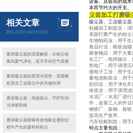
设备。其较高的成本
本而节约大的开支。
义齿加工打磨吸
相关文章
吸尘器、工业吸尘器
机械加工制造业：清
RELATED ARTICLES
表面打磨产生的粉尘
生物制药业：用于生
食品行业：吸收油烟
粮食物品：用于大量
磨床吸尘器的深度解析：从粉尘收
化工厂：电焊烟尘，
集到废气净化，提升车间空气质量
热电厂：用于清理沉
微电子工业：用于生
磨床吸尘器的原理与优势：深度解
蓄电池制造业：用于
析其在工业除尘中的关键作用
纺织业：用于净化车
铸造业：用于清理浇
水泥厂：
水泥厂进行
磨床吸尘器：高效除尘，守护车间
作，改善工人的作业
洁净新防线
钢铁厂：炼钢、炼铁
提高生产效率。
磨床吸尘器能够有效地吸走磨削过
汽车轮船制造：用于
程中产生的废料和粉尘
特点主要包括：