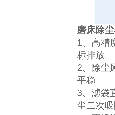
磨床除尘
1、高精
标排放
2、除尘
平稳
3、滤袋
尘二次吸