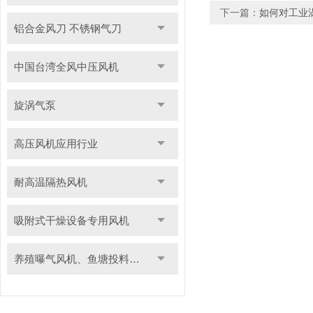
下一篇：
如何对工业
铝合金风刀 不锈钢气刀
中国台湾全风中压风机
旋涡气泵
高压风机应用行业
耐高温隔热风机
吸附式干燥设备专用风机
养殖曝气风机、鱼塘投料用风机