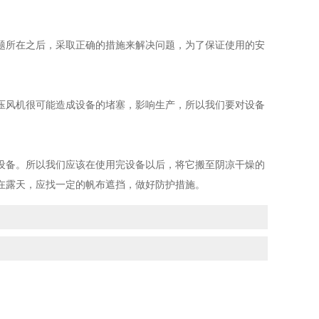
所在之后，采取正确的措施来解决问题，为了保证使用的安
风机很可能造成设备的堵塞，影响生产，所以我们要对设备
备。所以我们应该在使用完设备以后，将它搬至阴凉干燥的
在露天，应找一定的帆布遮挡，做好防护措施。