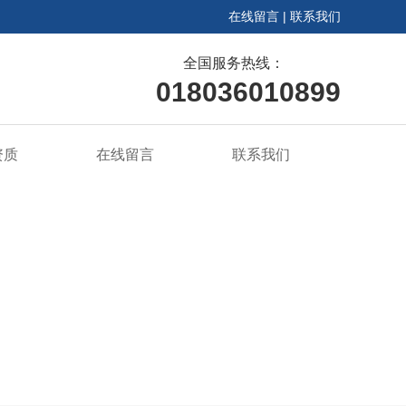
在线留言
|
联系我们
全国服务热线：
018036010899
资质
在线留言
联系我们