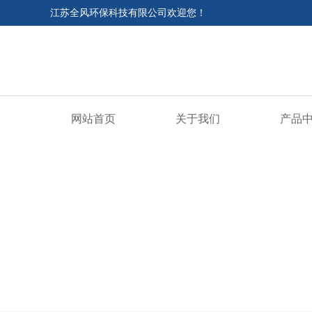
江苏全风环保科技有限公司欢迎您！
网站首页
关于我们
产品