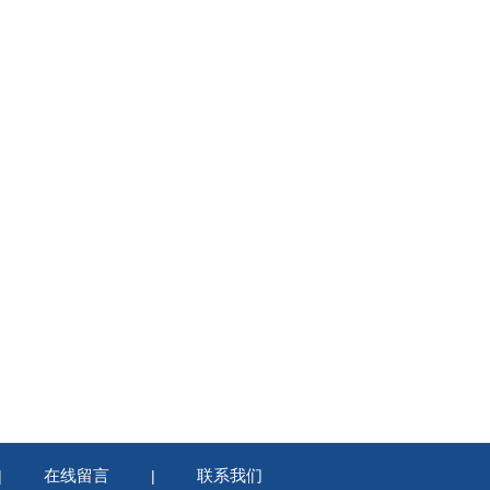
在线留言
联系我们
|
|