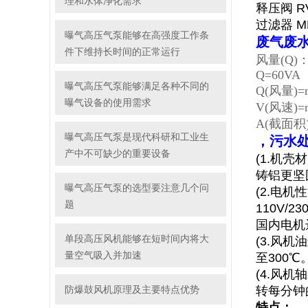
理和水体净化需求
释压阀 R
过滤器 MF8
曝气高压气泵能够在高强度工作条
废气废
件下维持长时间的正常运行
风量(Q
Q=60VA
曝气高压气泵能够满足各种不同的
Q(风量)=m
曝气设备的使用需求
V(风速)=m
A(截面积)
曝气高压气泵是现代科研和工业生
，污水
产中不可缺少的重要设备
(1.机
铸铝更坚
曝气高压气泵的选型要注意几个问
(2.电
题
110V/
国内电机
单段高压风机能够在短时间内将大
(3.风
量空气吸入并加速
至300
(4.风
防爆鼓风机原理及主要特点优势
转每分钟
特点：