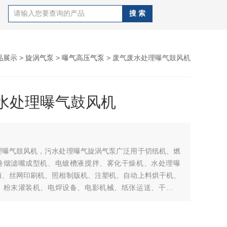
品展示
>
旋涡气泵
>
曝气高压气泵
> 废气废水处理曝气鼓风机
水处理曝气鼓风机
理曝气鼓风机，污水处理曝气旋涡气泵广泛用于切纸机、燃
卷烟滤嘴成型机、电镀槽液搅拌、雾化干燥机、水处理曝
殖、丝网印刷机、照相制版机、注塑机、自动上料烘干机、
、粉末灌装机、电焊设备、电影机械、纸张运送、干洗衣
途、空气除尘、干瓶、气体传送、送料、收集、环保水处
尘环境保护、水产养殖、丝网印刷、电镀、除尘、食品、包
玻璃制品、气流输送等行业