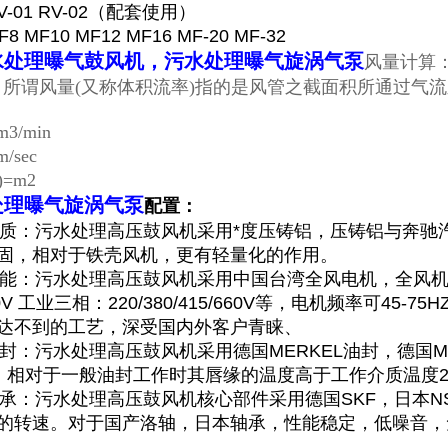
V-01 RV-02（配套使用）
 MF10 MF12 MF16 MF-20 MF-32
水处理曝气鼓风机
，污水处理曝气旋涡气泵
风量计算
)：所谓风量(又称体积流率)指的是风管之截面积所通过
3/min
/sec
=m2
处理曝气旋涡气泵
配置：
壳材质：污水处理高压鼓风机采用*度压铸铝，压铸铝与奔
固，相对于铁壳风机，更有轻量化的作用。
机性能：污水处理高压鼓风机采用中国台湾全风电机，全风
230V 工业三相：220/380/415/660V等，电机频率可45
达不到的工艺，深受国内外客户青睐、
机油封：污水处理高压鼓风机采用德国MERKEL油封，德国M
℃。相对于一般油封工作时其唇缘的温度高于工作介质温度2
机轴承：污水处理高压鼓风机核心部件采用德国SKF，日本NS
的转速。对于国产洛轴，日本轴承，性能稳定，低噪音，