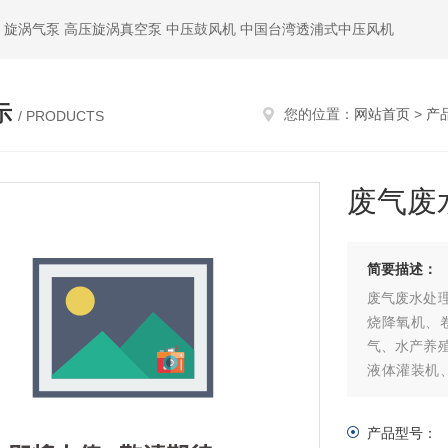
 旋涡气泵 高压旋涡真空泵 中压鼓风机 中国台湾透浦式中压风机
示
您的位置：
网站首页
>
产
/ PRODUCTS
废气废
简要描述：
废气废水处
烧降氧机、
气、水产养
液体灌装机
服、清洁用
理、中央集
产品型号：
装、灌装、