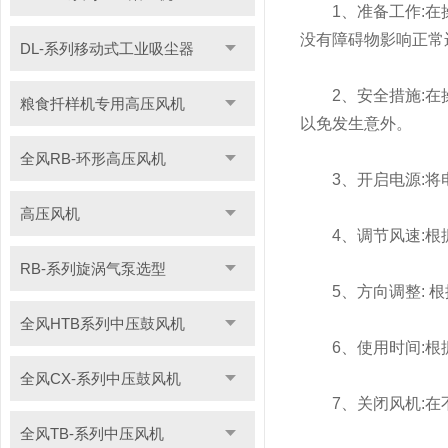
1、准备工作:在操
没有障碍物影响正常
DL-系列移动式工业吸尘器
2、安全措施:在操
粮食扦样机专用高压风机
以免发生意外。
全风RB-环形高压风机
3、开启电源:将电
高压风机
4、调节风速:根据
RB-系列旋涡气泵选型
5、方向调整: 根
全风HTB系列中压鼓风机
6、使用时间:根据
全风CX-系列中压鼓风机
7、关闭风机:在不
全风TB-系列中压风机