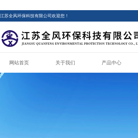
江苏全风环保科技有限公司欢迎您！
网站首页
关于我们
产品中心