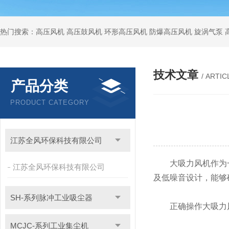
热门搜索：高压风机 高压鼓风机 环形高压风机 防爆高压风机 旋涡气泵
技术文章
/ ARTIC
产品分类
PRODUCT CATEGORY
江苏全风环保科技有限公司
大吸力风机作为一种
江苏全风环保科技有限公司
及低噪音设计，能够
SH-系列脉冲工业吸尘器
正确操作大吸力风机
MCJC-系列工业集尘机