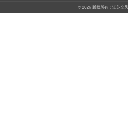
© 2026 版权所有：江苏