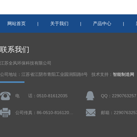
网站首页
关于我们
产品中心
|
|
|
联系我们
江苏全风环保科技有限公司
公司地址：江苏省江阴市青阳工业园润阳路8号 技术支持：
智能制造网
电 话：0510-81612035
QQ：2290763257
公司传真：86-0510-81612019
邮箱：229076325