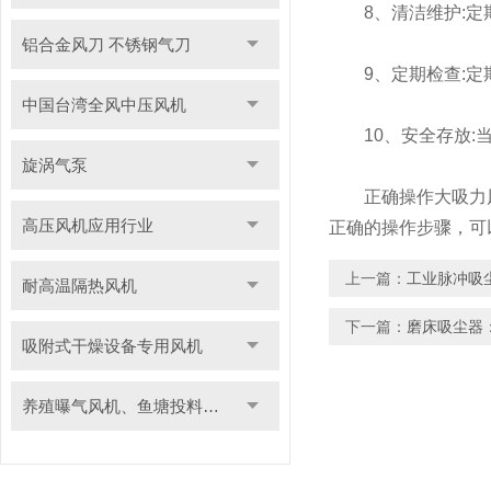
8、清洁维护:定期
铝合金风刀 不锈钢气刀
9、定期检查:定期
中国台湾全风中压风机
10、安全存放:当
旋涡气泵
正确操作大吸力风
高压风机应用行业
正确的操作步骤，可
上一篇：
工业脉冲吸
耐高温隔热风机
下一篇：
磨床吸尘器
吸附式干燥设备专用风机
养殖曝气风机、鱼塘投料用风机