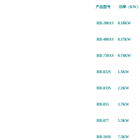
产品型号
功率（KW
RB-200AS
0.18KW
RB-400AS
0.37KW
RB-750AS
0.74KW
RB-022S
1.5KW
RB-033S
2.2KW
RB-055
3.7KW
RB-077
5.5KW
RB-1010
7.5KW