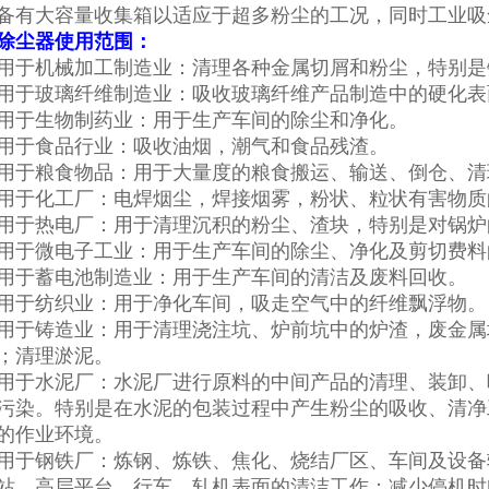
备有大容量收集箱以适应于超多粉尘的工况，同时工业吸
除尘器
使用范围：
用于机械加工制造业：清理各种金属切屑和粉尘，特别是
用于玻璃纤维制造业：吸收玻璃纤维产品制造中的硬化表
用于生物制药业：用于生产车间的除尘和净化。
用于食品行业：吸收油烟，潮气和食品残渣。
用于粮食物品：用于大量度的粮食搬运、输送、倒仓、清
用于化工厂：电焊烟尘，焊接烟雾，粉状、粒状有害物质
用于热电厂：用于清理沉积的粉尘、渣块，特别是对锅炉
用于微电子工业：用于生产车间的除尘、净化及剪切费料
用于蓄电池制造业：用于生产车间的清洁及废料回收。
用于纺织业：用于净化车间，吸走空气中的纤维飘浮物。
用于铸造业：用于清理浇注坑、炉前坑中的炉渣，废金属
；清理淤泥。
用于水泥厂：水泥厂进行原料的中间产品的清理、装卸、
污染。特别是在水泥的包装过程中产生粉尘的吸收、清净
的作业环境。
用于钢铁厂：炼钢、炼铁、焦化、烧结厂区、车间及设备
站、高层平台、行车、轧机表面的清洁工作；减少停机时