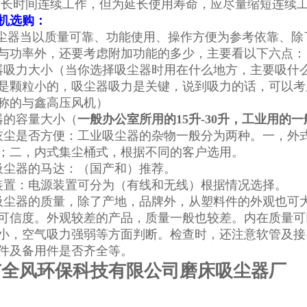
机可长时间连续工作，但为延长使用寿命，应尽量缩短连续
机选购：
器当以质量可靠、功能使用、操作方便为参考依靠、除
与功率外，还要考虑附加功能的多少，主要看以下六点：
器吸力大小（当你选择吸尘器时用在什么地方，主要吸什
是颗粒小的，吸尘器吸力是关键，说到吸力的话，可以考
称的与鑫高压风机）
器的容量大小（
一般办公室所用的15升-30升，工业用的一
灰尘是否方便：工业吸尘器的杂物一般分为两种。一，外
；二，内式集尘桶式，根据不同的客户选用。
吸尘器的马达：（国产和）推荐。
装置：电源装置可分为（有线和无线）根据情况选择。
吸尘器的质量，除了产地，品牌外，从塑料件的外观也可
可信度。外观较差的产品，质量一般也较差。内在质量可
小，空气吸力强弱等方面判断。检查时，还注意软管及接
件及备用件是否齐全等。
市全风环保科技有限公司磨床吸尘器厂