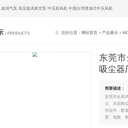
 旋涡气泵 高压旋涡真空泵 中压鼓风机 中国台湾透浦式中压风机
示
您的位置：
网站首页
>
产品展示
>
M
/ PRODUCTS
东莞市
吸尘器
简要描述：
东莞市全风
尘、水泥粉
停运作，配
壁、地面、