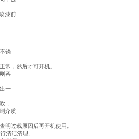
喷漆前
接不锈
否正常，然后才可开机。
否则容
拉出一
反吹，
则介质
，查明过载原因后再开机使用。
进行清洁清理。