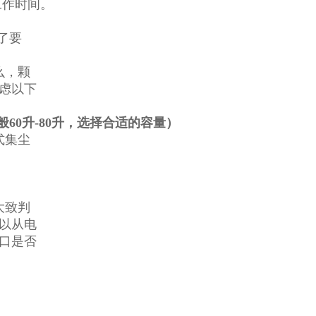
工作时间。
了要
么，颗
虑以下
般60升-80升，选择合适的容量）
式集尘
大致判
以从电
口是否