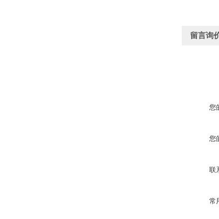
留言询
您
您
联
常