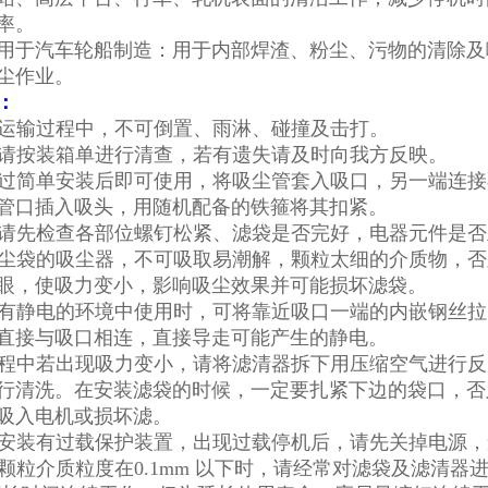
率。
用于汽车轮船制造：用于内部焊渣、粉尘、污物的清除及
尘作业。
：
品在运输过程中，不可倒置、雨淋、碰撞及击打。
货后请按装箱单进行清查，若有遗失请及时向我方反映。
机经过简单安装后即可使用，将吸尘管套入吸口，另一端连
管口插入吸头，用随机配备的铁箍将其扣紧。
用前请先检查各部位螺钉松紧、滤袋是否完好，电器元件是
用滤尘袋的吸尘器，不可吸取易潮解，颗粒太细的介质物，
眼，使吸力变小，影响吸尘效果并可能损坏滤袋。
管在有静电的环境中使用时，可将靠近吸口一端的内嵌钢丝
直接与吸口相连，直接导走可能产生的静电。
用过程中若出现吸力变小，请将滤清器拆下用压缩空气进行
行清洗。在安装滤袋的时候，一定要扎紧下边的袋口，否
吸入电机或损坏滤。
器内安装有过载保护装置，出现过载停机后，请先关掉电源
收的颗粒介质粒度在0.1mm 以下时，请经常对滤袋及滤清器