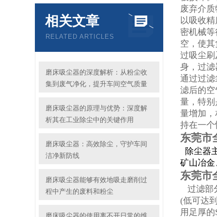
废弃介
质
相关文章
以吸收精
密机械等
RELATED ARTICLES
空，使其
过吸尘刷
身，过滤
磨床吸尘器的深度解析：从粉尘收
通过过滤
集到废气净化，提升车间空气质量
滤后的空
量，
特别
磨床吸尘器的原理与优势：深度解
量增加，
析其在工业除尘中的关键作用
持在一个
东莞市
磨床吸尘器：高效除尘，守护车间
除尘器主
洁净新防线
矿山冶金
东莞市
磨床吸尘器能够有效地吸走磨削过
过滤部分
程中产生的废料和粉尘
(低可达
用足厚的
磨床吸尘器的使用离不开日常的维