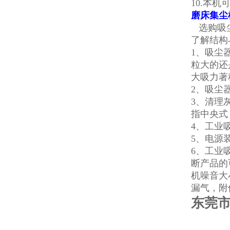
10.本
磨床集尘
选购吸尘
了解结构
1、吸尘
粒大的还
大吸
力著
2、吸尘
3、清理
指中央式
4、工业
5、电源
6、工业
断产品的
机噪音大
漏气，附
东莞