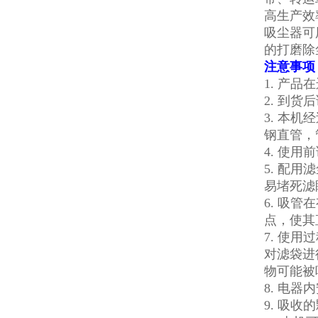
高生产效
吸尘器可
的打磨除
注意事项
1. 产
2. 到
3. 本
钢直管，
4. 使
5. 配
易堵死滤
6. 吸
点，使其
7. 使
对滤袋进
物可能被
8. 电
9. 吸