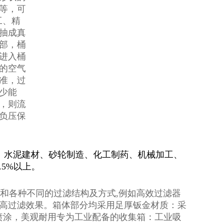
等，可
工、精
抽成真
部，桶
进入桶
的空气
准，过
少能
，则流
负压保
、水泥建材、砂轮制造、化工制药、机械加工、
5%以上。
：
和各种不同的过滤结构及方式,例如高效过滤器
)以提高过滤效果。箱体部分均采用足厚钣金材质：采
喷涂，美观耐用专为工业配备的收集箱：工业吸