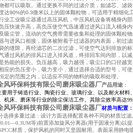
物都可以吸取。通过更换不同的过滤介质，如滤芯、滤袋
度达90%的0.3微米以上的固体颗粒物，可适用于精细化
行业工业吸尘器通过高压风机，中压风机设备将桶身内部
负压快速升高，高负压使空气迅速通过进风口流入桶身内
及吸尘管，流动的空气携带需要收集和处理的固体颗粒物
器与进风口相接，固体被附着于过滤器的内表面，初过滤
袋的缝隙，再经滤芯的二次过滤，可使空气达到排放的标
气通过风机的排风口进入排风道，终排回车间内部，以减
是热能的损失。负压越高，吸力越强，吸尘口的口径越宽
相应的负压变小，吸力变小，通过选择合适的型号，可使
恒定的范围之内，以适应不同的物料的吸取和处理。
全风环保科技有限公司磨床吸尘器厂
产品用途
：
要用于铸造行业、陶瓷行业、玻璃行业、以及耐火材料
、机床、磨床等行业的除尘保洁工作。其除尘效率高达99.
全风环保科技有限公司磨床吸尘器厂
材质与配置
选择多重过滤：设计方面选择配置各种不同的材质过滤,
到0.01—0.3UM等)前置添加旋风分离器(用于固液分离
SPCC材质，保护风机的同时又坚固耐用。表面采用静电