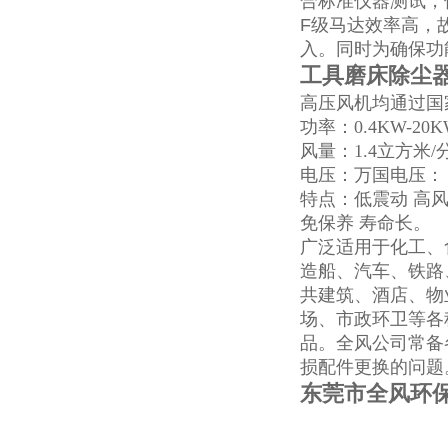
合标准仪器测试，使
F级马达效率高，
入。同
时为确保功
工具磨床除尘
高压风机均通过国家
功率：0.4KW-2
风量：1.4立方米
电压：万国电压： 50H
特点：低震动 高风
免保养 寿命长。
广泛适用于化工、
造船、汽车、铁路
共建筑、酒店、物
场、市政环卫等各
品。全风公司常备
损配件更换的问题
东莞市全风环