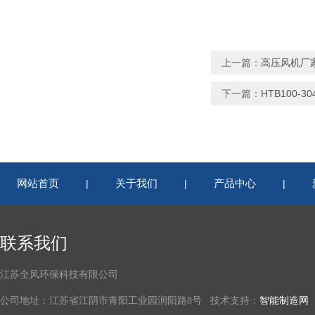
上一篇：
高压风机厂
下一篇：
HTB100-
网站首页
关于我们
产品中心
|
|
|
联系我们
江苏全风环保科技有限公司
公司地址：江苏省江阴市青阳工业园润阳路8号 技术支持：
智能制造网