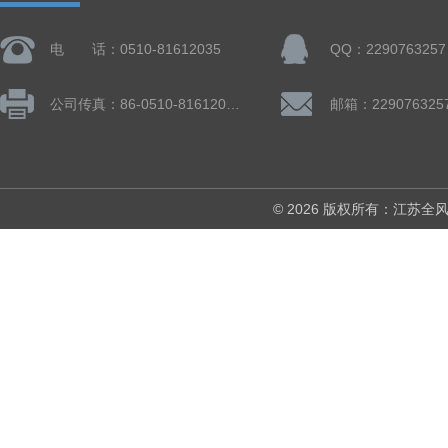
电 话：0510-81612035
QQ：2290763257
公司传真：86-0510-81612019
邮箱：229076325
© 2026 版权所有：江苏