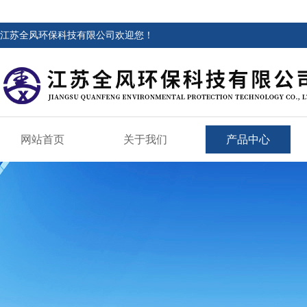
江苏全风环保科技有限公司欢迎您！
网站首页
关于我们
产品中心