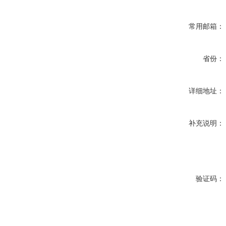
常用邮箱：
省份：
详细地址：
补充说明：
验证码：