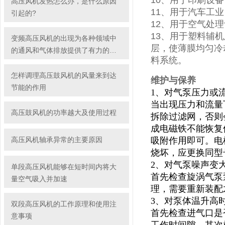
10、用于印刷设
高压风机发热怎么办，是什么原因
11、用于汽车工
引起的?
12、用于空气处
13、用于塑料辅
变频高压风机的出现为各种领域中
层，使薄膜均匀冷
的通风和气体排放提供了有力的支
料系统。
持
怎样调理高压鼓风机的风量来到达
维护与保养
节能的作用
1、对气泵压力或
当出现压力和流量
高压鼓风机的功率越大及使用过程
拆除过滤网，否则
成电磁铁不能恢复
高压风机轴承异常的主要原因
吸附作用即可。电
烧坏，应更换同型
2、对气泵噪声变
单段高压风机能够在短时间内将大
首先检查旋涡气泵
量空气吸入并加速
理，需要重新装配
3、对泵体温升高
双段高压风机的工作原理和使用注
首先检查进气口是
意事项