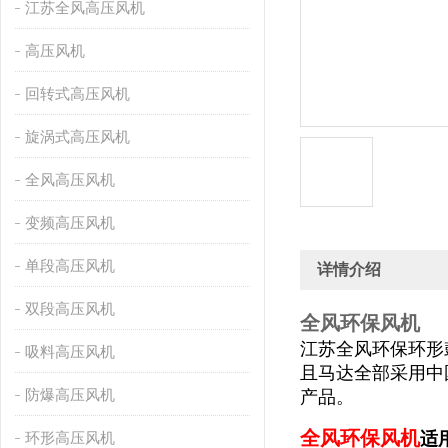
江苏全风高压风机
高压风机
回转式高压风机
旋涡式高压风机
全风高压风机
变频高压风机
单段高压风机
详情介绍
双段高压风机
全风环保风机
江苏全风环保环形
吸料高压风机
且马达全部采用中
防爆高压风机
产品。
全风环保风机
环形高压风机
适