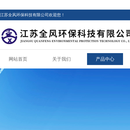
江苏全风环保科技有限公司欢迎您！
网站首页
关于我们
产品中心