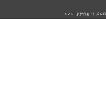
© 2026 版权所有：江苏