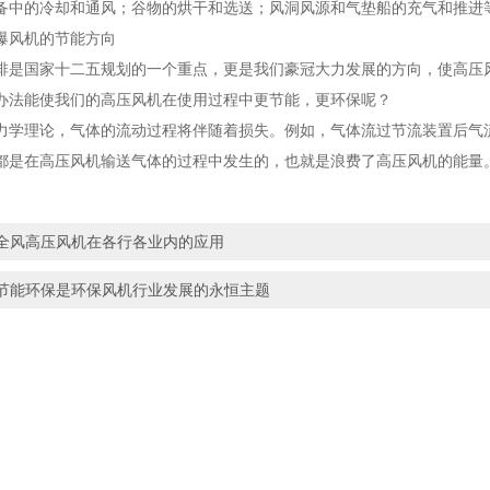
备中的冷却和通风；谷物的烘干和选送；风洞风源和气垫船的充气和推进
风机的节能方向
国家十二五规划的一个重点，更是我们豪冠大力发展的方向，使高压风
办法能使我们的高压风机在使用过程中更节能，更环保呢？
理论，气体的流动过程将伴随着损失。例如，气体流过节流装置后气流
都是在高压风机输送气体的过程中发生的，也就是浪费了高压风机的能量
全风高压风机在各行各业内的应用
节能环保是环保风机行业发展的永恒主题