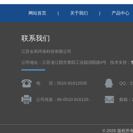
网站首页
关于我们
产品中心
|
|
联系我们
江苏全风环保科技有限公司
公司地址：江苏省江阴市青阳工业园润阳路8号 技术支持：
电 话：0510-81612035
QQ：22
公司传真：86-0510-81612019
邮箱：22
© 2026 版