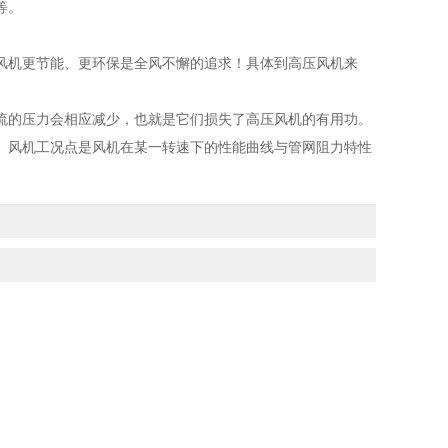
等。
机更节能、更环保是全风不懈的追求！具体到高压风机来
的压力会相应减少，也就是它们损失了高压风机的有用功。
。风机工况点是风机在某一转速下的性能曲线与管网阻力特性