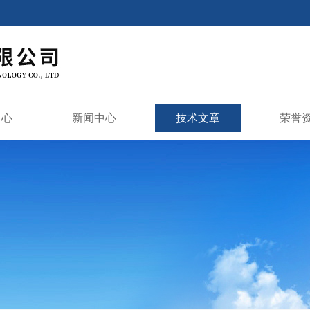
中心
新闻中心
技术文章
荣誉