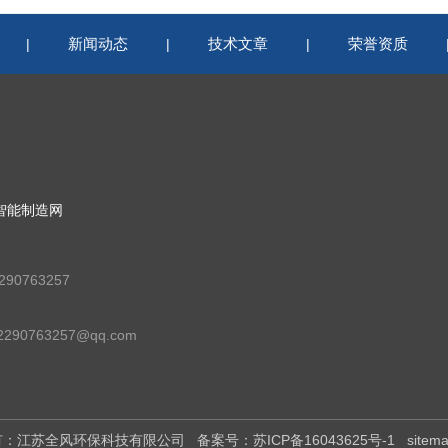
新闻动态
技术文章
荣誉资质
|
|
|
智能制造网
90763257
90763257@qq.com
权所有：江苏全风环保科技有限公司
备案号：苏ICP备16043625号-1
sitem