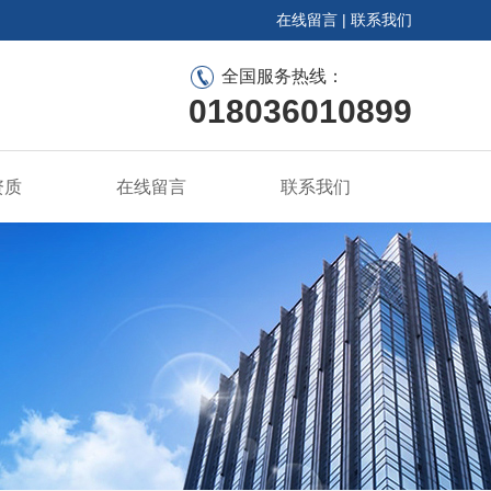
在线留言
|
联系我们
全国服务热线：
018036010899
资质
在线留言
联系我们