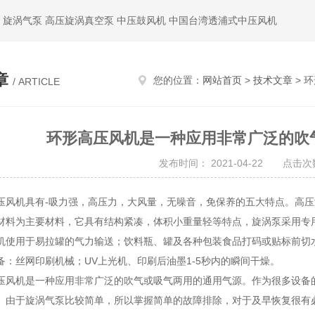
 旋涡气泵 高压旋涡真空泵 中压鼓风机 中国台湾透浦式中压风机
章
您的位置：
网站首页
>
技术文章
> 
/ ARTICLE
环形高压风机是一种应用非常广泛的吹
发布时间： 2021-04-22 点击次数
机具有-吸力强，高压力，大风量，无噪音，免保养的五大特点。高压
材料为主要材料，它具有结构紧凑，体积小重量轻等特点，旋涡泵采用专
用于易拉罐的气力输送；饮料瓶、罐及各种包装食品打码或贴标前切水
丝网印刷机械；UV上光机、印刷后油墨1-5秒内的瞬间干燥。
机是一种应用非常广泛的吹气或吸气两用的通用气源。作为很多设备的
。由于旋涡气泵比较简单，所以掌握简单的故障排除，对于及早恢复很有