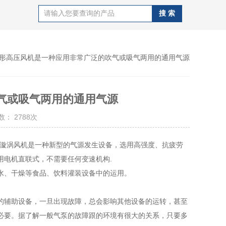
环形高压风机是一种应用非常广泛的吹气或吸气两用的通用气源
气或吸气两用的通用气源
： 2788次
漩涡风机是一种新型的气源发生设备，选用高强度、抗疲劳
用电机直联式，不需要任何变速机构.
、干燥等食品、饮料灌装设备中的运用。
辅助设备，一旦出现故障，总会影响其他设备的运转，甚至
必要。据了解一般气泵的故障跟的环境有很大的关系，只要多