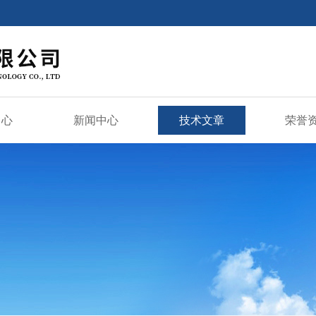
中心
新闻中心
技术文章
荣誉