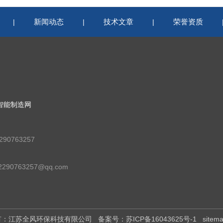
新闻动态
技术文章
荣誉资质
|
|
|
智能制造网
90763257
90763257@qq.com
权所有：江苏全风环保科技有限公司
备案号：苏ICP备16043625号-1
sitem