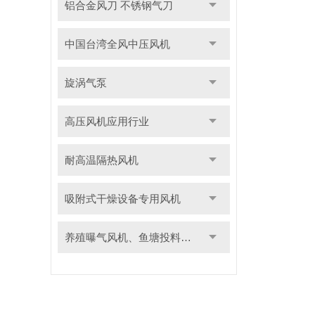
铝合金风刀 不锈钢气刀
中国台湾全风中压风机
旋涡气泵
高压风机应用行业
耐高温隔热风机
吸附式干燥设备专用风机
养殖曝气风机、鱼塘投料用风机