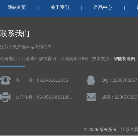
网站首页
关于我们
产品中心
|
|
|
联系我们
江苏全风环保科技有限公司
公司地址：江苏省江阴市青阳工业园润阳路8号 技术支持：
智能制造网
电 话：0510-81612035
QQ：2290763257
公司传真：86-0510-81612019
邮箱：229076325
© 2026 版权所有：江苏