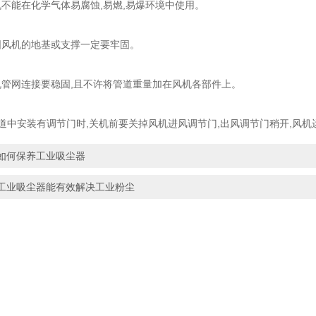
能在化学气体易腐蚀,易燃,易爆环境中使用。
风机的地基或支撑一定要牢固。
网连接要稳固,且不许将管道重量加在风机各部件上。
中安装有调节门时,关机前要关掉风机进风调节门,出风调节门稍开,风机
如何保养工业吸尘器
工业吸尘器能有效解决工业粉尘