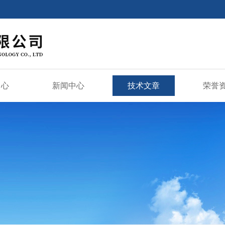
中心
新闻中心
技术文章
荣誉