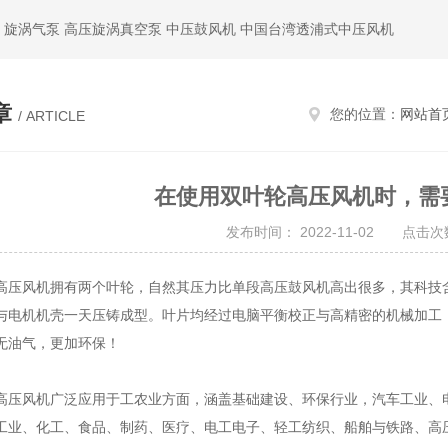
 旋涡气泵 高压旋涡真空泵 中压鼓风机 中国台湾透浦式中压风机
章
您的位置：
网站首
/ ARTICLE
在使用双叶轮高压风机时，需
发布时间： 2022-11-02 点击次数
风机拥有两个叶轮，自然其压力比单段高压鼓风机高出很多，其科技含
与电机机壳一天压铸成型。叶片均经过电脑平衡校正与高精密的机械加工
无油气，更加环保！
风机广泛应用于工农业方面，涵盖基础建设、环保行业，汽车工业、电
工业、化工、食品、制药、医疗、电工电子、轻工纺织、船舶与铁路、高