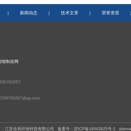
新闻动态
技术文章
荣誉资质
|
|
|
智能制造网
90763257
90763257@qq.com
权所有：江苏全风环保科技有限公司
备案号：苏ICP备16043625号-1
sitem