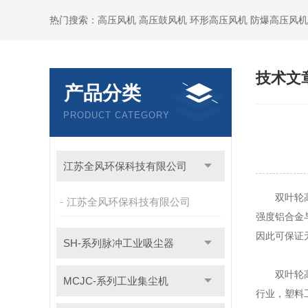
热门搜索：高压风机 高压鼓风机 环形高压风机 防爆高压风机
技术文
产品分类
PRODUCT CATEGORY
江苏全风环保科技有限公司
双叶轮高压
江苏全风环保科技有限公司
强度铝合金
因此可保证
SH-系列脉冲工业吸尘器
双叶轮高压
MCJC-系列工业集尘机
行业，塑料