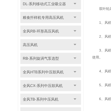
DL-系列移动式工业吸尘器
双叶轮高
粮食扦样机专用高压风机
1、风机在
全风RB-环形高压风机
2、风机运
高压风机
3、风机运
使用。
RB-系列旋涡气泵选型
4、风机进
全风HTB系列中压鼓风机
5、风机输
全风CX-系列中压鼓风机
6、风机不
全风TB-系列中压风机