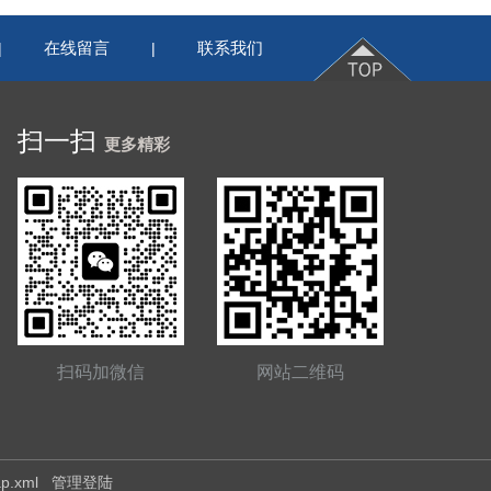
在线留言
联系我们
|
|
扫一扫
更多精彩
扫码加微信
网站二维码
ap.xml
管理登陆