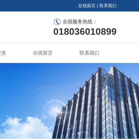
在线留言
|
联系我们
全国服务热线：
018036010899
资质
在线留言
联系我们