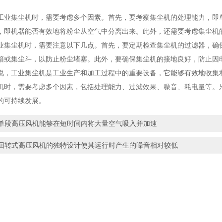
。
集尘机时，需要考虑多个因素。首先，要考察集尘机的处理能力，即单
，即机器能否有效地将粉尘从空气中分离出来。此外，还需要考虑集尘机
尘机时，需要注意以下几点。首先，要定期检查集尘机的过滤器，确保
箱或集尘斗，以防止粉尘堵塞。此外，要确保集尘机的接地良好，防止因
工业集尘机是工业生产和加工过程中的重要设备，它能够有效地收集和
机时，需要考虑多个因素，包括处理能力、过滤效果、噪音、耗电量等。
的可持续发展。
单段高压风机能够在短时间内将大量空气吸入并加速
回转式高压风机的独特设计使其运行时产生的噪音相对较低