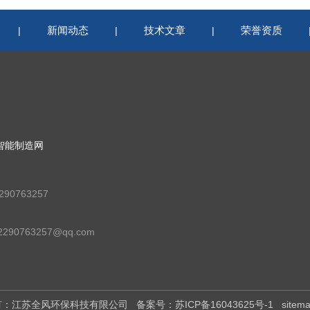
新闻动态
技术文章
荣誉资质
|
|
|
智能制造网
90763257
90763257@qq.com
权所有：江苏全风环保科技有限公司
备案号：苏ICP备16043625号-1
sitem