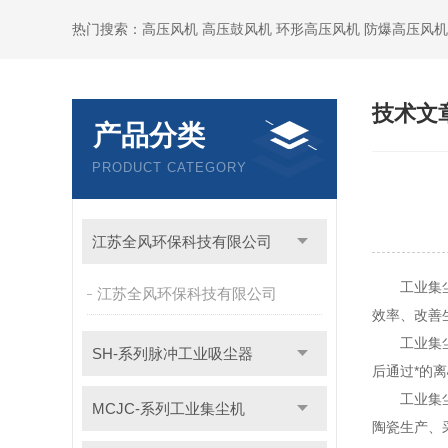
热门搜索：高压风机 高压鼓风机 环形高压风机 防爆高压风机
技术文
产品分类
PRODUCT CATEGORY
江苏全风环保科技有限公司
工业集尘机
江苏全风环保科技有限公司
效率、改善
工业集尘机
SH-系列脉冲工业吸尘器
后通过*的
工业集尘机
MCJC-系列工业集尘机
陶瓷生产、