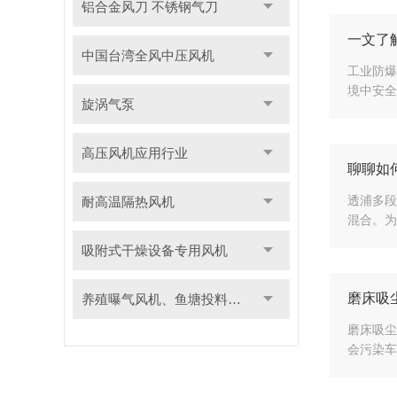
铝合金风刀 不锈钢气刀
一文了
中国台湾全风中压风机
工业防爆
境中安全
旋涡气泵
高压风机应用行业
聊聊如
透浦多段
耐高温隔热风机
混合。为
吸附式干燥设备专用风机
磨床吸
养殖曝气风机、鱼塘投料用风机
磨床吸尘
会污染车