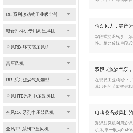
DL-系列移动式工业吸尘器
强劲风力，静音运
粮食扦样机专用高压风机
双段式旋涡气泵，顾
性。相比传统单段式
全风RB-环形高压风机
高压风机
双段式旋涡气泵，
RB-系列旋涡气泵选型
在现代工业领域中，
其出色的节能效果和
全风HTB系列中压鼓风机
全风CX-系列中压鼓风机
聊聊漩涡鼓风机的
漩涡鼓风机利用旋涡
全风TB-系列中压风机
机,功率一般为0.