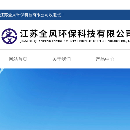
江苏全风环保科技有限公司欢迎您！
网站首页
关于我们
产品中心