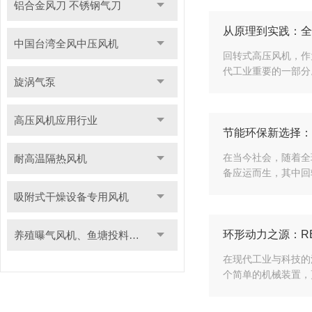
铝合金风刀 不锈钢气刀
从原理到实践：全
中国台湾全风中压风机
回转式高压风机，作
代工业重要的一部分
旋涡气泵
高压风机应用行业
节能环保新选择：
在当今社会，随着全
耐高温隔热风机
备应运而生，其中回
吸附式干燥设备专用风机
环形动力之源：R
养殖曝气风机、鱼塘投料用风机
在现代工业与科技的
个简单的机械装置，