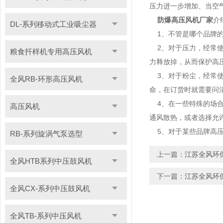
压力进一步增加、当空
防爆高压风机厂家
介
DL-系列移动式工业吸尘器
1、不管是哪个品牌的
2、对于压力，经常使
粮食扦样机专用高压风机
力释放掉，从而保护高
3、对于粉尘，经常使
全风RB-环形高压风机
命，在订货时就需要问
4、在一些特殊的场合
高压风机
通风散热，或者选择允
5、对于某些品牌高压
RB-系列旋涡气泵选型
上一篇：
江苏全风环
全风HTB系列中压鼓风机
下一篇：
江苏全风环
全风CX-系列中压鼓风机
全风TB-系列中压风机